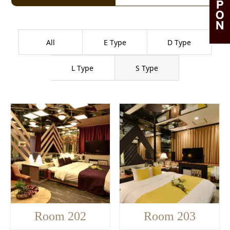
All
E Type
D Type
L Type
S Type
Room 202
Room 203