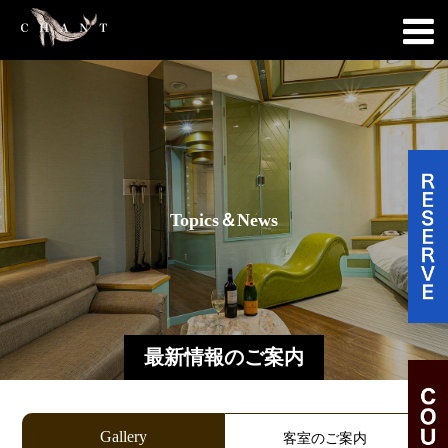
T
o
p
i
c
s
＆
N
e
w
s
最新情報のご案内
Gallery
客室のご案内