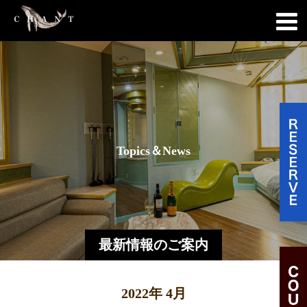
T
o
p
i
c
s
＆
N
e
w
s
最新情報のご案内
2022年 4月